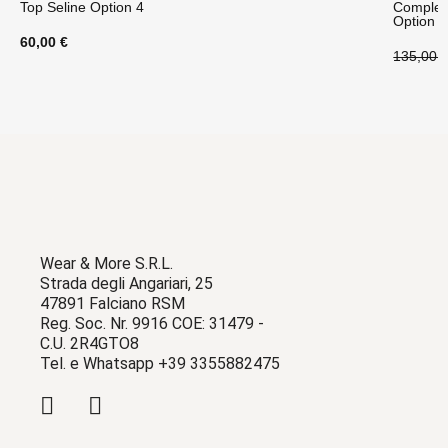
Top Seline Option 4
Complet
Option 
60,00 €
135,00 
Wear & More S.R.L.
Strada degli Angariari, 25
47891 Falciano RSM
Reg. Soc. Nr. 9916 COE: 31479 -
C.U. 2R4GTO8
Tel. e Whatsapp +39 3355882475