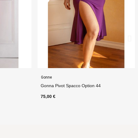
Completi
4
Completo Gonna Pareo Pivot Option 41 + Top
Viky Option 14
145,00 €
135,00 €