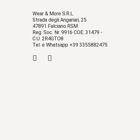
Wear & More S.R.L.
Strada degli Angariari, 25
47891 Falciano RSM
Reg. Soc. Nr. 9916 COE: 31479 -
C.U. 2R4GTO8
Tel. e Whatsapp +39 3355882475