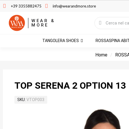
+39 3355882475
info@wearandmore.store
WEAR &
MORE
TANGOLERA SHOES
ROSSASPINA ABI
Home
ROSSA
TOP SERENA 2 OPTION 13
SKU
VTOP003