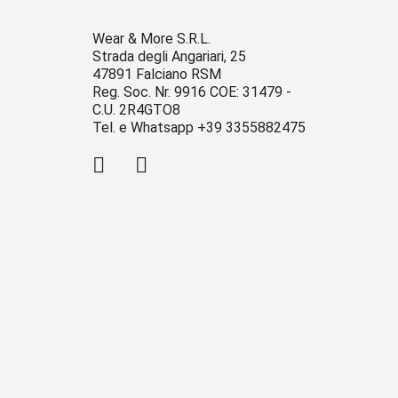
Wear & More S.R.L.
Strada degli Angariari, 25
47891 Falciano RSM
Reg. Soc. Nr. 9916 COE: 31479 -
C.U. 2R4GTO8
Tel. e Whatsapp +39 3355882475