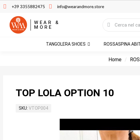
+39 3355882475
info@wearandmore.store
WEAR &
MORE
TANGOLERA SHOES
ROSSASPINA ABI
Home
ROS
TOP LOLA OPTION 10
SKU
VTOP004