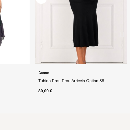
Top
n 88
Top Viky Option 14
65,00 €