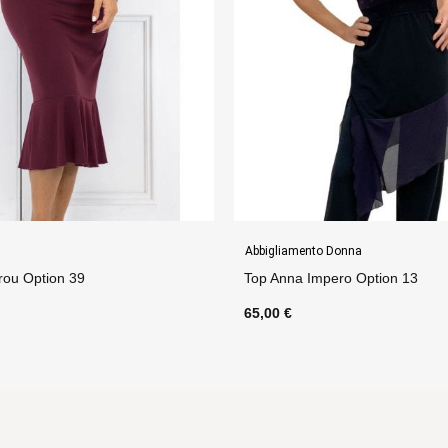
Donna
Gonne
ero Option 13
Tubino Frou Frou Arriccio Optio
80,00 €