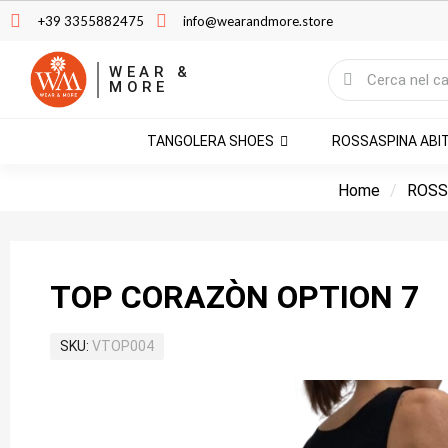
+39 3355882475
info@wearandmore.store
WEAR &
MORE
TANGOLERA SHOES
ROSSASPINA ABI
Home
ROSS
TOP CORAZÒN OPTION 7
SKU
VTOP004