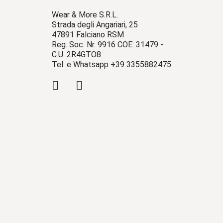
Wear & More S.R.L.
Strada degli Angariari, 25
47891 Falciano RSM
Reg. Soc. Nr. 9916 COE: 31479 -
C.U. 2R4GTO8
Tel. e Whatsapp +39 3355882475