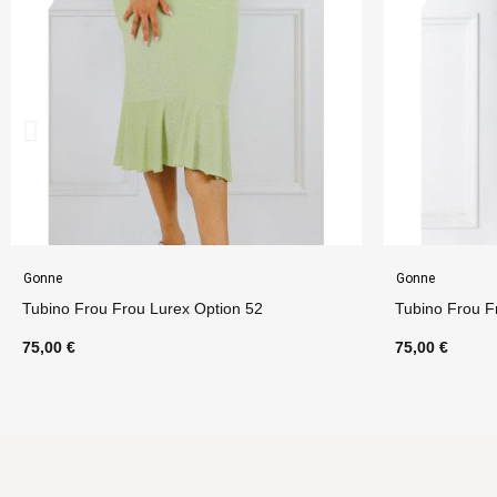
Gonne
Abbigliamento 
Tubino Frou Frou Option 39
Top Anna Imp
75,00 €
65,00 €