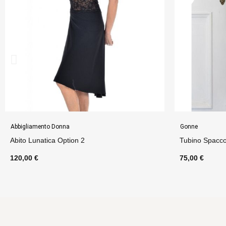
Gonne
Abbigliamento 
Tubino Spacco Lurex Option 4
Top Americani
75,00 €
60,00 €