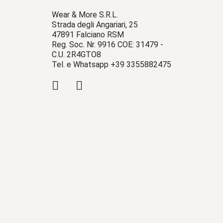
Wear & More S.R.L.
Strada degli Angariari, 25
47891 Falciano RSM
Reg. Soc. Nr. 9916 COE: 31479 -
C.U. 2R4GTO8
Tel. e Whatsapp +39 3355882475