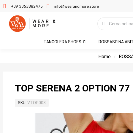
+39 3355882475
info@wearandmore.store
WEAR &
MORE
TANGOLERA SHOES
ROSSASPINA ABI
Home
ROSSA
TOP SERENA 2 OPTION 77
SKU
VTOP003