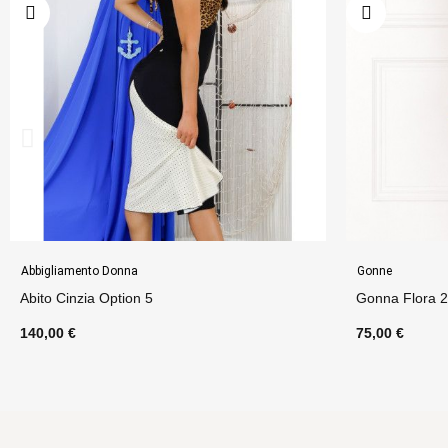
Gonne
Abbigliament
Gonna Flora 2 Option 62
Top Edith B
75,00 €
75,00 €