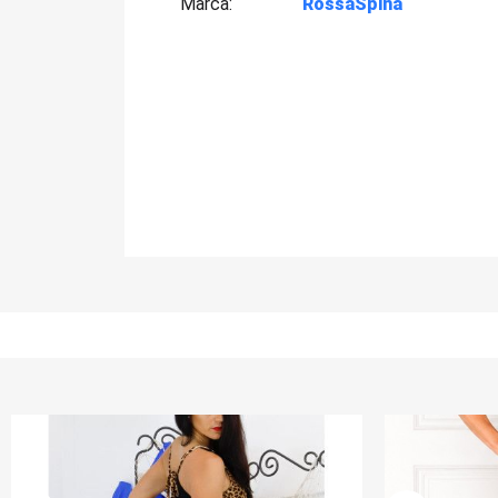
Marca
RossaSpina