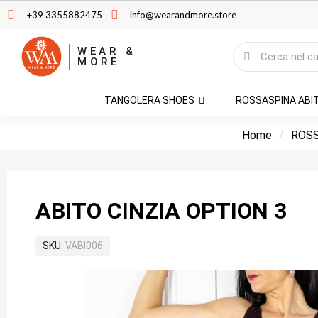
+39 3355882475
info@wearandmore.store
WEAR &
MORE
TANGOLERA SHOES
ROSSASPINA ABI
Home
ROSS
ABITO CINZIA OPTION 3
SKU
VABI006