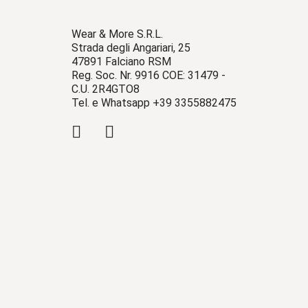
Wear & More S.R.L.
Strada degli Angariari, 25
47891 Falciano RSM
Reg. Soc. Nr. 9916 COE: 31479 -
C.U. 2R4GTO8
Tel. e Whatsapp +39 3355882475