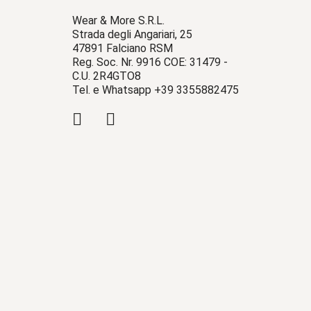
Wear & More S.R.L.
Strada degli Angariari, 25
47891 Falciano RSM
Reg. Soc. Nr. 9916 COE: 31479 -
C.U. 2R4GTO8
Tel. e Whatsapp +39 3355882475