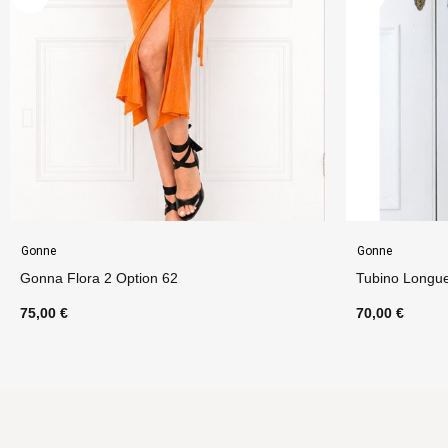
Gonne
Abbigliamento 
Tubino Longuette Option 24
Abito Betty B
70,00 €
140,00 €