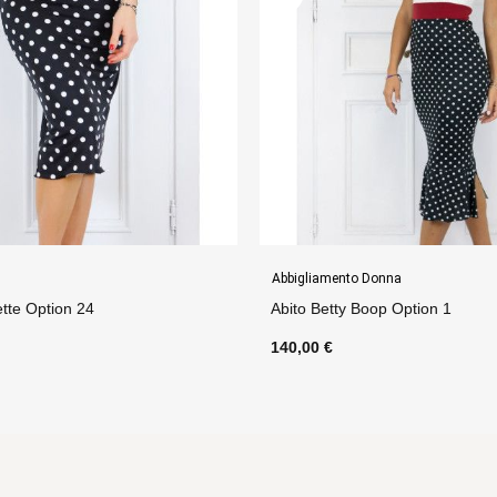
Donna
Abiti
oop Option 1
Abito Desie Scollato Option 286
150,00 €