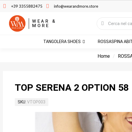
+39 3355882475
info@wearandmore.store
WEAR &
MORE
TANGOLERA SHOES
ROSSASPINA ABI
Home
ROSSA
TOP SERENA 2 OPTION 58
SKU
VTOP003