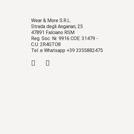
Wear & More S.R.L.
Strada degli Angariari, 25
47891 Falciano RSM
Reg. Soc. Nr. 9916 COE: 31479 -
C.U. 2R4GTO8
Tel. e Whatsapp +39 3355882475