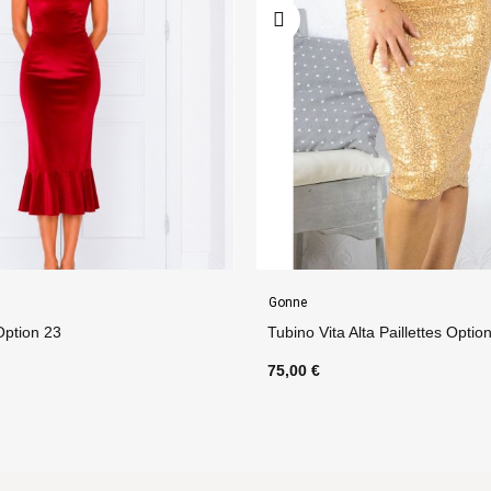
Abbigliamento Donna
a Paillettes Option 19
Abito Billa Lurex Option 14
130,00 €