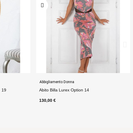
Gonne
Tubino Longuette Option 40
70,00 €