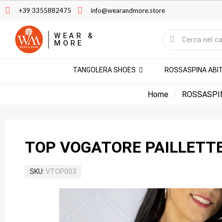
+39 3355882475
info@wearandmore.store
WEAR &
MORE
TANGOLERA SHOES
ROSSASPINA ABI
Home
ROSSASPIN
TOP VOGATORE PAILLETTE
SKU
VTOP003