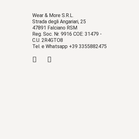
Wear & More S.R.L.
Strada degli Angariari, 25
47891 Falciano RSM
Reg. Soc. Nr. 9916 COE: 31479 -
C.U. 2R4GTO8
Tel. e Whatsapp +39 3355882475