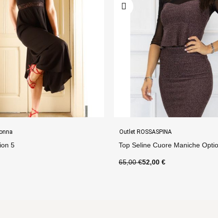
INA
Abbigliamento Donna
ore Maniche Option 41
Top Fly Corto Option 11
€
65,00 €