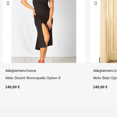
Abbigliamento Donna
Outlet ROSSASP
Abito Babi Option 5
Top Seline Cu
140,00 €
65,00 €
52,00 