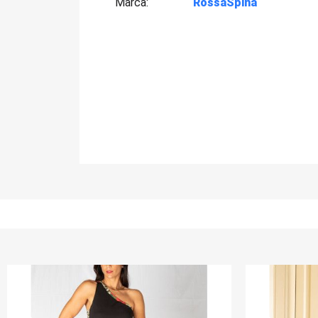
Marca
RossaSpina
-20%