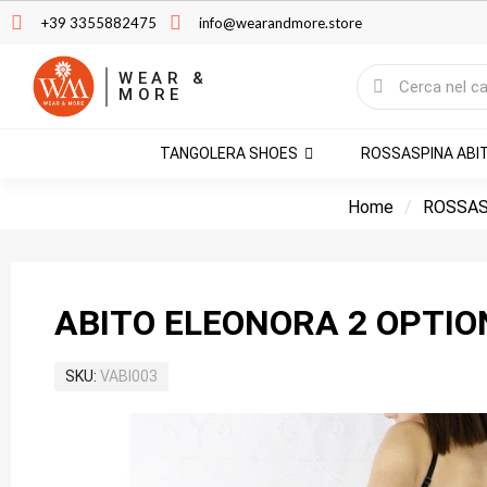
+39 3355882475
info@wearandmore.store
WEAR &
MORE
TANGOLERA SHOES
ROSSASPINA ABI
Home
ROSSAS
ABITO ELEONORA 2 OPTIO
SKU
VABI003