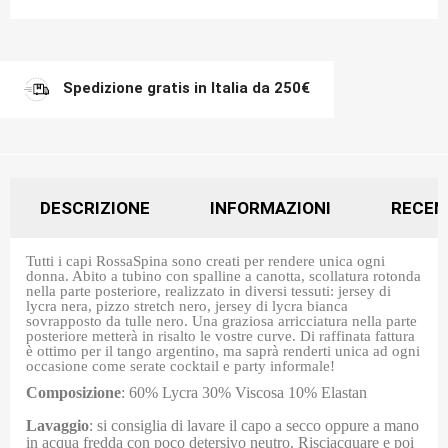
Spedizione gratis in Italia da 250€
DESCRIZIONE
INFORMAZIONI
RECEN
Tutti i capi RossaSpina sono creati per rendere unica ogni
donna. Abito a tubino con spalline a canotta, scollatura rotonda
nella parte posteriore, realizzato in diversi tessuti: jersey di
lycra nera, pizzo stretch nero, jersey di lycra bianca
sovrapposto da tulle nero. Una graziosa arricciatura nella parte
posteriore metterà in risalto le vostre curve. Di raffinata fattura
è ottimo per il tango argentino, ma saprà renderti unica ad ogni
occasione come serate cocktail e party informale!
Composizione
: 60% Lycra 30% Viscosa 10% Elastan
Lavaggio
: si consiglia di lavare il capo a secco oppure a mano
in acqua fredda con poco detersivo neutro. Risciacquare e poi