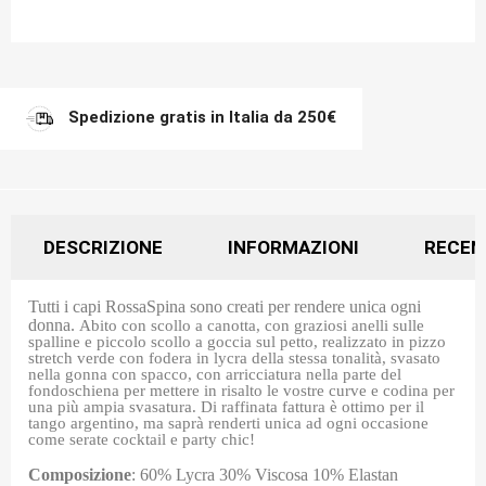
Spedizione gratis in Italia da 250€
DESCRIZIONE
INFORMAZIONI
RECEN
Tutti i capi RossaSpina sono creati per rendere unica ogni
donna.
Abito con scollo a canotta, con graziosi anelli sulle
spalline e piccolo scollo a goccia sul petto, realizzato in pizzo
stretch verde con fodera in lycra della stessa tonalità, svasato
nella gonna con spacco, con arricciatura nella parte del
fondoschiena per mettere in risalto le vostre curve e codina per
una più ampia svasatura. Di raffinata fattura è ottimo per il
tango argentino, ma saprà renderti unica ad ogni occasione
come serate cocktail e party chic!
Composizione
: 60% Lycra 30% Viscosa 10% Elastan