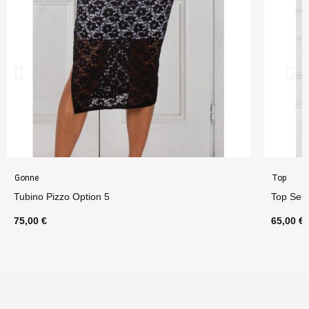
Gonne
Top
Tubino Pizzo Option 5
Top Seli
75,00 €
65,00 €