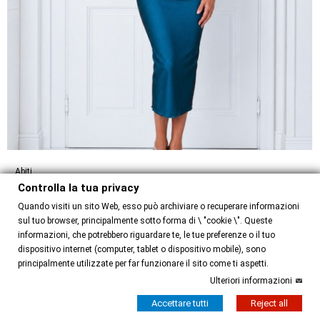
Abiti
Controlla la tua privacy
Abito Pam Option 38
Quando visiti un sito Web, esso può archiviare o recuperare informazioni
130,00 €
sul tuo browser, principalmente sotto forma di \ "cookie \". Queste
informazioni, che potrebbero riguardare te, le tue preferenze o il tuo
dispositivo internet (computer, tablet o dispositivo mobile), sono
principalmente utilizzate per far funzionare il sito come ti aspetti.
Ulteriori informazioni
Accettare tutti
Reject all