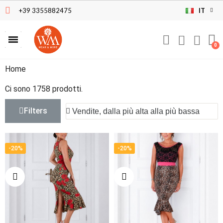
+39 3355882475
IT
Home
Ci sono 1758 prodotti.
Filters
-20%
-20%