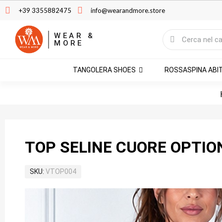
+39 3355882475
info@wearandmore.store
WEAR &
MORE
TANGOLERA SHOES
ROSSASPINA ABI
TOP SELINE CUORE OPTIO
SKU
VTOP004