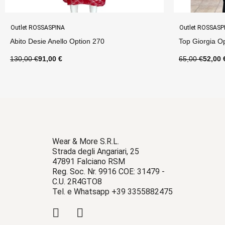
Outlet ROSSASPINA
Outlet ROSSASP
Top Giorgia Option 4
Tubino Sirena
65,00 €
52,00 €
70,00 €
56,00 
Wear & More S.R.L.
Strada degli Angariari, 25
47891 Falciano RSM
Reg. Soc. Nr. 9916 COE: 31479 -
C.U. 2R4GTO8
Tel. e Whatsapp +39 3355882475