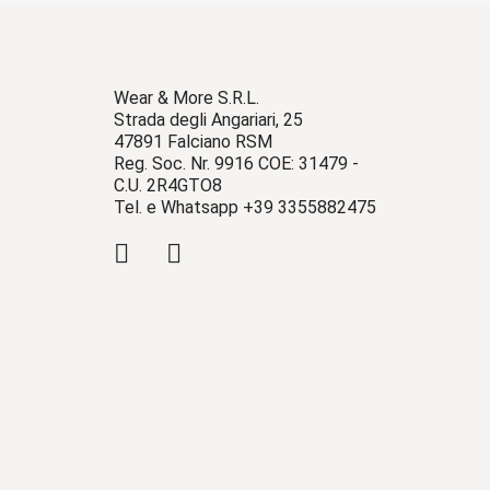
Wear & More S.R.L.
Strada degli Angariari, 25
47891 Falciano RSM
Reg. Soc. Nr. 9916 COE: 31479 -
C.U. 2R4GTO8
Tel. e Whatsapp +39 3355882475