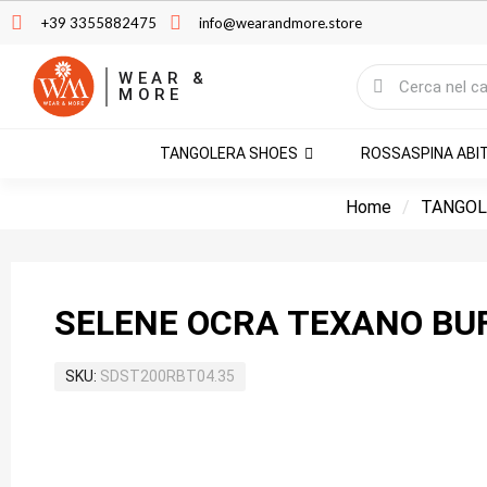
+39 3355882475
info@wearandmore.store
WEAR &
MORE
TANGOLERA SHOES
ROSSASPINA ABI
Home
TANGOL
SELENE OCRA TEXANO BU
SKU
SDST200RBT04.35