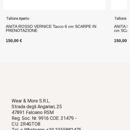
Tallone Aperto
Tallone A
ANITA ROSSO VERNICE Tacco 6 cm SCARPE IN
ANITA N
PRENOTAZIONE
cm SCA
150,00 €
150,00 
Wear & More S.R.L.
Strada degli Angariari, 25
47891 Falciano RSM
Reg. Soc. Nr. 9916 COE: 31479 -
C.U. 2R4GTO8
Tel. e Whatsapp +39 3355882475