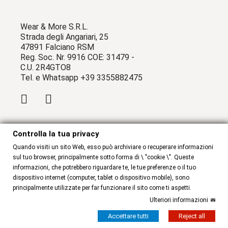
Wear & More S.R.L.
Strada degli Angariari, 25
47891 Falciano RSM
Reg. Soc. Nr. 9916 COE: 31479 -
C.U. 2R4GTO8
Tel. e Whatsapp +39 3355882475
Controlla la tua privacy
WEAR & MORE
Quando visiti un sito Web, esso può archiviare o recuperare informazioni
sul tuo browser, principalmente sotto forma di \ "cookie \". Queste
Chi Siamo
Contattaci
informazioni, che potrebbero riguardare te, le tue preferenze o il tuo
dispositivo internet (computer, tablet o dispositivo mobile), sono
principalmente utilizzate per far funzionare il sito come ti aspetti.
INFORMAZIONI
Ulteriori informazioni
Accettare tutti
Reject all
Termini e condizioni
Privacy Policy