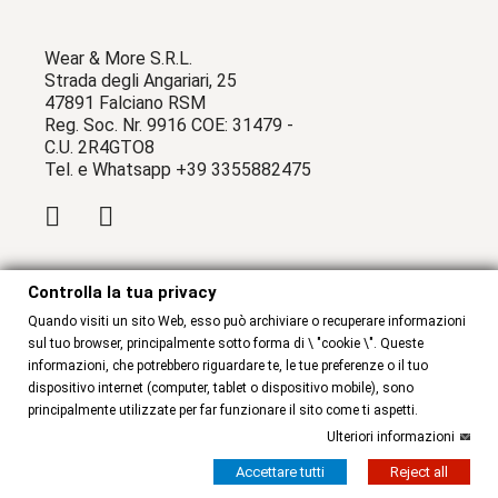
Wear & More S.R.L.
Strada degli Angariari, 25
47891 Falciano RSM
Reg. Soc. Nr. 9916 COE: 31479 -
C.U. 2R4GTO8
Tel. e Whatsapp +39 3355882475
Controlla la tua privacy
WEAR & MORE
Quando visiti un sito Web, esso può archiviare o recuperare informazioni
sul tuo browser, principalmente sotto forma di \ "cookie \". Queste
Chi Siamo
Contattaci
informazioni, che potrebbero riguardare te, le tue preferenze o il tuo
dispositivo internet (computer, tablet o dispositivo mobile), sono
principalmente utilizzate per far funzionare il sito come ti aspetti.
INFORMAZIONI
Ulteriori informazioni
Accettare tutti
Reject all
Termini e condizioni
Privacy Policy