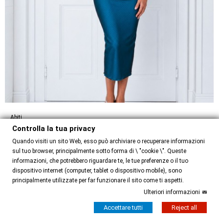
Abiti
Controlla la tua privacy
Abito Pam Option 38
Quando visiti un sito Web, esso può archiviare o recuperare informazioni
130,00 €
sul tuo browser, principalmente sotto forma di \ "cookie \". Queste
informazioni, che potrebbero riguardare te, le tue preferenze o il tuo
dispositivo internet (computer, tablet o dispositivo mobile), sono
principalmente utilizzate per far funzionare il sito come ti aspetti.
Ulteriori informazioni
Accettare tutti
Reject all